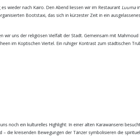
es wieder nach Kairo. Den Abend liessen wir im Restaurant
Luuma
i
ganisierten Bootstaxi, das sich in kürzester Zeit in ein ausgelassen
n wir uns der religiösen Vielfalt der Stadt. Gemeinsam mit Mahmou
en im Koptischen Viertel. Ein ruhiger Kontrast zum städtischen Trub
ns noch ein kulturelles Highlight: In einer alten Karawanserei besuch
nd – die kreisenden Bewegungen der Tänzer symbolisieren die spirituel