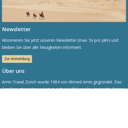
Newsletter
Abonnieren Sie jetzt unseren Newsletter (max. 5x pro Jahr) und
bleiben Sie über alle Neuigkeiten informiert.
Zur Anmeldung
Über uns
Amin Travel Zürich wurde 1984 von Ahmed Amin gegründet. Das
Familienunternehmen hat es sich zur Philosophie gemacht, Reisen
abseits vom Massentourismus anzubieten, um Land und Leute
kennenzulernen.
© Amin Travel | web by
masterhomepage
Impressum
Datenschutzerklärung
Cookie Richtlinie
Login